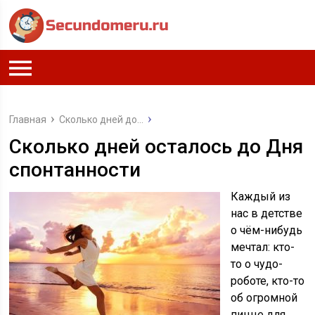
Главная
Сколько дней до...
Сколько дней осталось до Дня
спонтанности
Каждый из
нас в детстве
о чём-нибудь
мечтал: кто-
то о чудо-
роботе, кто-то
об огромной
пицце для