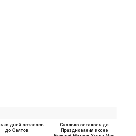
ько дней осталось
Сколько осталось до
до Святок
Празднования иконе
Божией Матери Утоли Моя