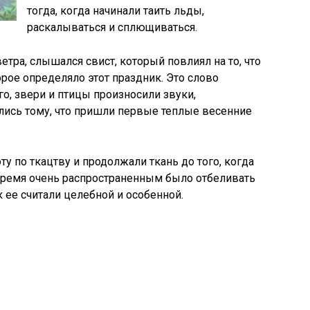
тогда, когда начинали таить льды,
раскалываться и сплющиваться.
етра, слышался свист, который повлиял на то, что
рое определяло этот праздник. Это слово
о, звери и птицы произносили звуки,
ались тому, что пришли первые теплые весенние
у по ткацтву и продолжали ткань до того, когда
 время очень распространенным было отбеливать
к ее считали целебной и особенной.