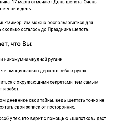
дника. 17 марта отмечают День шепота. Очень
новенный день.
йн-таймер. Им можно воспользоваться для
ь сколько осталось до Праздника шепота.
ет, что Вы:
 и никомумнемнудной ругани.
ете эмоционально держать себя в руках.
литься с окружающими секретами, тем самым
т и забот.
ом дневнике свои тайны, ведь шептать точно не
рятать свои записи от посторонних.
особ у тех, кто верит с помощью «шепотков» даст