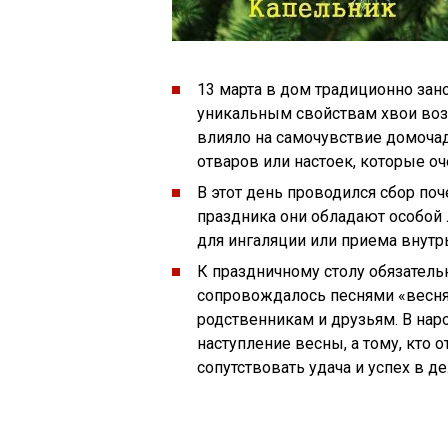
13 марта в дом традиционно зан
уникальным свойствам хвои воз
влияло на самочувствие домочад
отваров или настоек, которые оч
В этот день проводился сбор поч
праздника они обладают особой 
для ингаляции или приема внутрь
К праздничному столу обязатель
сопровождалось песнями «веснян
родственникам и друзьям. В нар
наступление весны, а тому, кто о
сопутствовать удача и успех в де